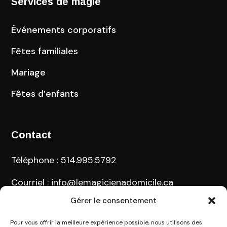
Services de magie
Événements corporatifs
Fêtes familiales
Mariage
Fêtes d’enfants
Contact
Téléphone
:
514.995.5792
Courriel
:
info@lemagicienadomicile.ca
Gérer le consentement
Région desservie
: Grand Montréal, Rive-Nord,
Rive-Sud, et ailleurs au Québec
Pour vous offrir la meilleure expérience possible, nous utilisons des