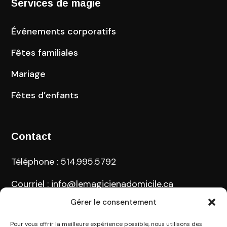
Services de magie
Événements corporatifs
Fêtes familiales
Mariage
Fêtes d’enfants
Contact
Téléphone
:
514.995.5792
Courriel
:
info@lemagicienadomicile.ca
Gérer le consentement
Région desservie
: Grand Montréal, Rive-Nord,
Rive-Sud, et ailleurs au Québec
Pour vous offrir la meilleure expérience possible, nous utilisons des