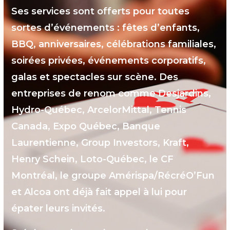
Ses services sont offerts pour toutes
sortes d’événements : fêtes d’enfants,
BBQ, anniversaires, célébrations familiales,
soirées privées, événements corporatifs,
galas et spectacles sur scène. Des
entreprises de renom comme Desjardins,
Hydro-Québec, ArcelorMittal, Tennis
Canada, Expo Québec, Banque
Laurentienne, Group Investors, Kraft,
Henry Schein, Loto-Québec, le CF
Montréal, le groupe Amérispa/RécréO’Fun
et Alcoa ont déjà fait appel à lui pour
épater leurs invités.