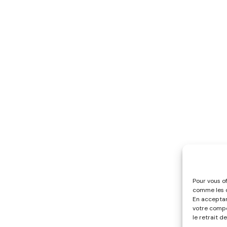
Pour vous of
comme les c
En acceptan
votre compo
le retrait d